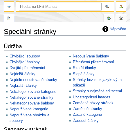
Nápověda
Speciální stránky
Skočit
Skočit
Údržba
na
na
navigaci
vyhledávání
Chybějící soubory
Nepoužívané šablony
Chybějící šablony
Přerušená přesměrování
Dvojitá přesměrování
Sirotčí články
Nejdelší články
Slepé články
Nejdéle needitované stránky
Stránky bez mezijazykových
odkazů
Nejkratší články
Stránky s nejméně editacemi
Nekategorizované kategorie
Uncategorized images
Nekategorizované stránky
Zamčené názvy stránek
Nekategorizované šablony
Zamčené stránky
Nepoužívané kategorie
Žádané kategorie
Nepoužívané obrázky a
soubory
Žádoucí články
Seznamy stránek